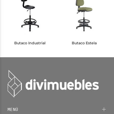
Butaco Industrial
Butaco Estela
MENÚ